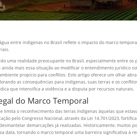
e água entre indígenas no Brasil reflete o impacto do marco tempora
iais.
 sido uma realidade preocupante no Brasil, especialmente entre os
ainda mais essa situação ao modificar o entendimento jurídico sobr
mbiente propício para conflitos. Este artigo oferece um olhar abr
plorando as consequências para indígenas, suas terras e os conflit
ica que intensifica a violência e a disputa por recursos naturais.
Legal do Marco Temporal
ue limita o reconhecimento das terras indígenas àquelas que est
cação pelo Congresso Nacional, através da Lei 14.701/2023, fortific
desmantelar demarcações já realizadas. Historicamente, muitos p
a data, tornando o marco temporal uma barreira significativa à re