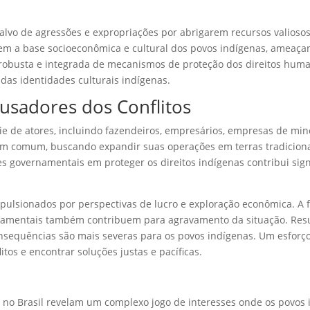
alvo de agressões e expropriações por abrigarem recursos valioso
roem a base socioeconômica e cultural dos povos indígenas, ameaça
 robusta e integrada de mecanismos de proteção dos direitos hum
 das identidades culturais indígenas.
usadores dos Conflitos
e de atores, incluindo fazendeiros, empresários, empresas de mine
em comum, buscando expandir suas operações em terras tradicion
es governamentais em proteger os direitos indígenas contribui sig
lsionados por perspectivas de lucro e exploração econômica. A fa
amentais também contribuem para agravamento da situação. Resul
 consequências são mais severas para os povos indígenas. Um esfor
litos e encontrar soluções justas e pacíficas.
gua no Brasil revelam um complexo jogo de interesses onde os povos