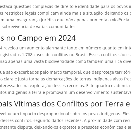
estaca questões complexas de direito e identidade para os povos i
s restrições legais complicam ainda mais a situação, deixando os 
riam uma insegurança jurídica que não apenas aumenta a violênc
a sobrevivência de várias comunidades.
os no Campo em 2024
24 revelou um aumento alarmante tanto em número quanto em inte
registrados 1.768 casos de conflitos no Brasil. Esses conflitos sã
não apenas uma vasta biodiversidade como também uma rica diver
água são exacerbados pelo marco temporal, que desprotege territór
o clara e justa torna as demarcações de terras indígenas alvos fr
nteressados na exploração desses recursos. Este quadro evidencia 
itos indígenas à terra e promovam um desenvolvimento sustentáve
ais Vítimas dos Conflitos por Terra 
velou um impacto desproporcional sobre os povos indígenas. Eles
desses conflitos, segundo dados recentes. A proximidade com recur
constante disputa, deixando-os expostos a pressões econômicas e