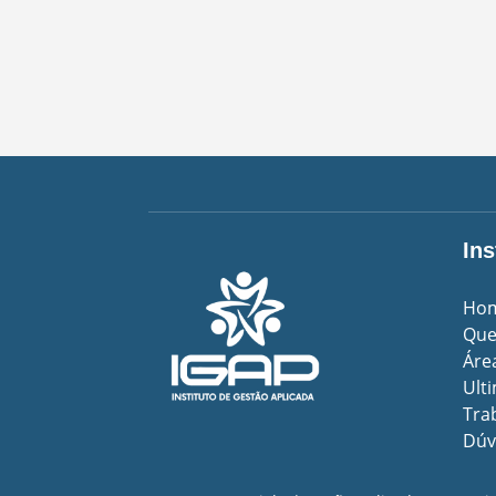
Ins
Ho
Qu
Áre
Ult
Tra
Dúv