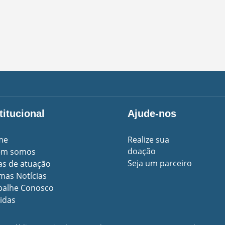
titucional
Ajude-nos
me
Realize sua
doação
em somos
Seja um parceiro
as de atuação
imas Notícias
balhe Conosco
idas