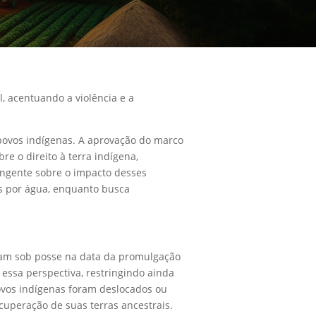
l, acentuando a violência e a
 povos indígenas. A aprovação do marco
e o direito à terra indígena,
angente sobre o impacto desses
os por água, enquanto busca
avam sob posse na data da promulgação
a essa perspectiva, restringindo ainda
ovos indígenas foram deslocados ou
cuperação de suas terras ancestrais.