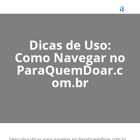
Dicas de Uso:
Como Navegar no
ParaQuemDoar.c
om.br
Descubra dicas para navegar no ParaQuemDoar.com.br,