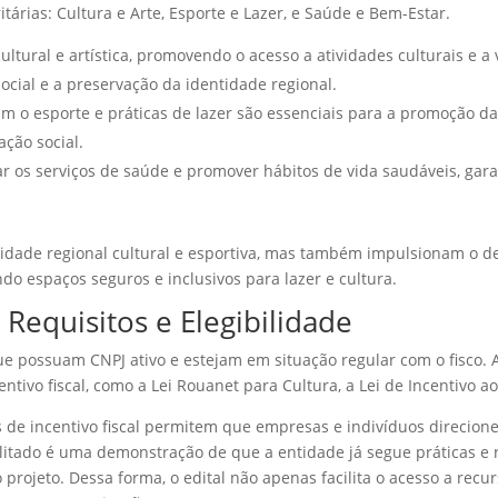
itárias: Cultura e Arte, Esporte e Lazer, e Saúde e Bem-Estar.
ltural e artística, promovendo o acesso a atividades culturais e a 
cial e a preservação da identidade regional.
m o esporte e práticas de lazer são essenciais para a promoção da
ção social.
 os serviços de saúde e promover hábitos de vida saudáveis, gar
idade regional cultural e esportiva, mas também impulsionam o d
o espaços seguros e inclusivos para lazer e cultura.
Requisitos e Elegibilidade
que possuam CNPJ ativo e estejam em situação regular com o fisco.
tivo fiscal, como a Lei Rouanet para Cultura, a Lei de Incentivo ao
is de incentivo fiscal permitem que empresas e indivíduos direcio
habilitado é uma demonstração de que a entidade já segue práticas
 projeto. Dessa forma, o edital não apenas facilita o acesso a re