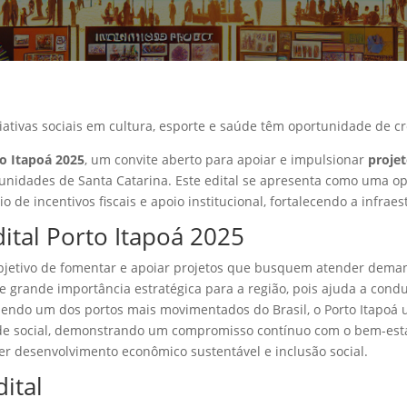
niciativas sociais em cultura, esporte e saúde têm oportunidade de 
to Itapoá 2025
, um convite aberto para apoiar e impulsionar
projet
unidades de Santa Catarina. Este edital se apresenta como uma o
o de incentivos fiscais e apoio institucional, fortalecendo a infraes
ital Porto Itapoá 2025
objetivo de fomentar e apoiar projetos que busquem atender demand
é de grande importância estratégica para a região, pois ajuda a co
 Sendo um dos portos mais movimentados do Brasil, o Porto Itapoá
de social, demonstrando um compromisso contínuo com o bem-estar
r desenvolvimento econômico sustentável e inclusão social.
dital