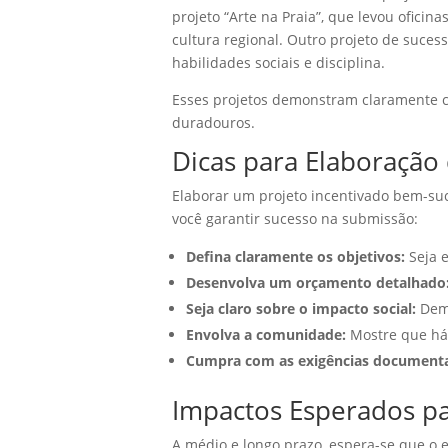
projeto “Arte na Praia”, que levou oficin
cultura regional. Outro projeto de suces
habilidades sociais e disciplina.
Esses projetos demonstram claramente c
duradouros.
Dicas para Elaboração
Elaborar um projeto incentivado bem-su
você garantir sucesso na submissão:
Defina claramente os objetivos:
Seja e
Desenvolva um orçamento detalhado
Seja claro sobre o impacto social:
Demo
Envolva a comunidade:
Mostre que há 
Cumpra com as exigências documenta
Impactos Esperados pa
A médio e longo prazo, espera-se que o e