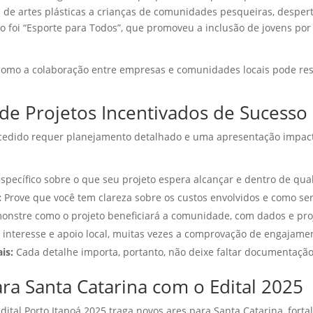
as de artes plásticas a crianças de comunidades pesqueiras, despert
so foi “Esporte para Todos”, que promoveu a inclusão de jovens po
omo a colaboração entre empresas e comunidades locais pode res
 de Projetos Incentivados de Sucesso
cedido requer planejamento detalhado e uma apresentação impact
specífico sobre o que seu projeto espera alcançar e dentro de qua
:
Prove que você tem clareza sobre os custos envolvidos e como ser
nstre como o projeto beneficiará a comunidade, com dados e pr
interesse e apoio local, muitas vezes a comprovação de engajamen
is:
Cada detalhe importa, portanto, não deixe faltar documentação 
ra Santa Catarina com o Edital 2025
dital Porto Itapoá 2025 traga novos ares para Santa Catarina, fort