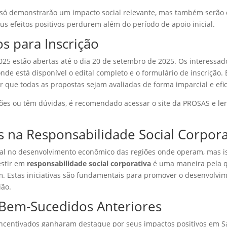
 só demonstrarão um impacto social relevante, mas também serão
us efeitos positivos perdurem além do período de apoio inicial.
s para Inscrição
 2025 estão abertas até o dia 20 de setembro de 2025. Os interessad
de está disponível o edital completo e o formulário de inscrição. 
tir que todas as propostas sejam avaliadas de forma imparcial e efic
s ou têm dúvidas, é recomendado acessar o site da PROSAS e ler 
s na Responsabilidade Social Corpora
al no desenvolvimento econômico das regiões onde operam, ma
vestir em
responsabilidade social corporativa
é uma maneira pela qu
. Estas iniciativas são fundamentais para promover o desenvolvim
ião.
 Bem-Sucedidos Anteriores
 incentivados ganharam destaque por seus impactos positivos em S