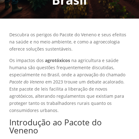
Descubra os perigos do Pacote do Veneno e seus efeitos
na saúde e no meio ambiente, e como a agroecologia
oferece soluções sustentáveis.
Os impactos dos
agrotóxicos
na agricultura e saúde
humana são questões frequentemente discutidas,
especialmente no Brasil, onde a aprovação do chamado
Pacote do Veneno
em 2023 trouxe um debate acalorado.
Este pacote de leis facilita a liberação de novos
agrotóxicos, alterando regulamentos que existiam para
proteger tanto os trabalhadores rurais quanto os
consumidores urbanos.
Introdução ao Pacote do
Veneno