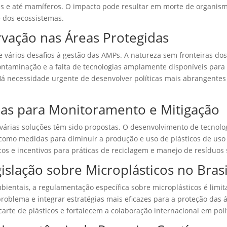
has e até mamíferos. O impacto pode resultar em morte de organi
 dos ecossistemas.
rvação nas Áreas Protegidas
vários desafios à gestão das AMPs. A natureza sem fronteiras dos 
contaminação e a falta de tecnologias amplamente disponíveis para
á necessidade urgente de desenvolver políticas mais abrangentes e
gias para Monitoramento e Mitigação
 várias soluções têm sido propostas. O desenvolvimento de tecnol
m como medidas para diminuir a produção e uso de plásticos de us
icos e incentivos para práticas de reciclagem e manejo de resíduo
gislação sobre Microplásticos no Brasi
bientais, a regulamentação específica sobre microplásticos é limit
problema e integrar estratégias mais eficazes para a proteção das á
rte de plásticos e fortalecem a colaboração internacional em polí