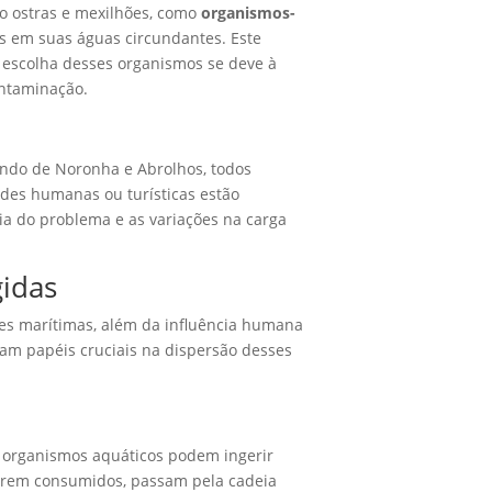
mo ostras e mexilhões, como
organismos-
es em suas águas circundantes. Este
 escolha desses organismos se deve à
ontaminação.
nando de Noronha e Abrolhos, todos
ades humanas ou turísticas estão
ia do problema e as variações na carga
gidas
tes marítimas, além da influência humana
am papéis cruciais na dispersão desses
s organismos aquáticos podem ingerir
 serem consumidos, passam pela cadeia