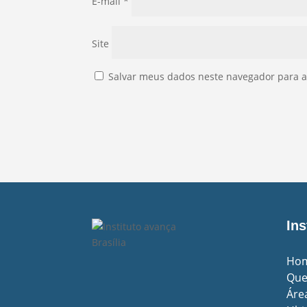
E-mail
*
Site
Salvar meus dados neste navegador para a
Ins
Ho
Qu
Áre