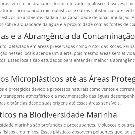
rasileiros e australianos, foram utilizados moluscos bivalves, co
 naturais, acumulando microplásticos e outras substâncias present
lásticos no ambiente, dada a sua capacidade de bioacumulação. A
os sobre a qualidade da água e a proximidade com as fontes de c
adas e a Abrangência da Contaminação
 já foi detectada em áreas preservadas como o Atol das Rocas, Fer
ção nesses locais acende um alerta, pois mesmo áreas sem ativid
icos. Esses locais são estudados para entender melhor a abrangênc
s Microplásticos até as Áreas Prote
os e protegidos devido a processos naturais como ventos e corren
. O transporte atmosférico e a movimentação das águas desempenh
as distâncias desde suas origens até essas áreas sensíveis.
ticos na Biodiversidade Marinha
ersidade marinha são profundos e preocupantes. Moluscos e outro
os físicos e químicos. Esses plásticos absorvem poluentes que, ao