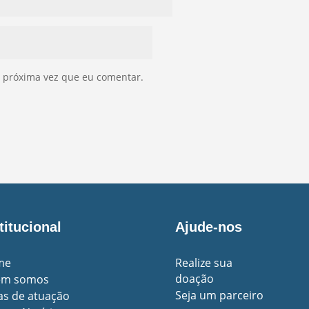
 próxima vez que eu comentar.
titucional
Ajude-nos
me
Realize sua
doação
em somos
Seja um parceiro
as de atuação