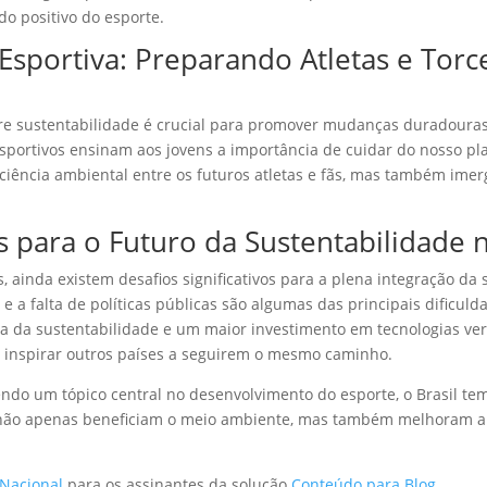
do positivo do esporte.
Esportiva: Preparando Atletas e Torc
obre sustentabilidade é crucial para promover mudanças duradour
sportivos ensinam aos jovens a importância de cuidar do nosso pl
nsciência ambiental entre os futuros atletas e fãs, mas também ime
s para o Futuro da Sustentabilidade n
ainda existem desafios significativos para a plena integração da s
al e a falta de políticas públicas são algumas das principais dificu
 da sustentabilidade e um maior investimento em tecnologias verd
e inspirar outros países a seguirem o mesmo caminho.
ndo um tópico central no desenvolvimento do esporte, o Brasil te
 não apenas beneficiam o meio ambiente, mas também melhoram a
 Nacional
para os assinantes da solução
Conteúdo para Blog
.