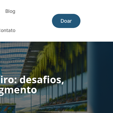
Blog
Doar
ontato
iro: desafios,
segmento