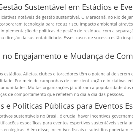
Gestão Sustentável em Estádios e Eve
niciativas notáveis de gestão sustentável. O Maracanã, no Rio de Ja
ncorporaram tecnologia para reduzir seu impacto ambiental através
 implementação de políticas de gestão de resíduos, com a separaç
 na direção da sustentabilidade. Esses casos de sucesso estão inspi
te no Engajamento e Mudança de Co
dos estádios. Atletas, clubes e torcedores têm o potencial de ser
idade. Por meio de campanhas de conscientização e iniciativas ed
 comunidades. Muitas organizações já utilizam a popularidade dos
as de comportamento que refletem no dia a dia das pessoas.
es e Políticas Públicas para Eventos E
ivos sustentáveis no Brasil, é crucial haver incentivos governamen
rtificações específicas para eventos esportivos sustentáveis seria 
 ecológicas. Além disso, incentivos fiscais e subsídios poderiam e