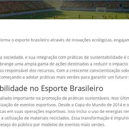
rma o esporte brasileiro através de inovações ecológicas, engajam
a sociedade, e sua integração com práticas de sustentabilidade é c
brange uma ampla gama de ações destinadas a reduzir o impacto a
uso responsável dos recursos. Com a crescente conscientização sob
 começando a adotar práticas mais verdes para garantir um futuro 
ilidade no Esporte Brasileiro
aliado importante na promoção de práticas sustentáveis. Nos últim
zação de eventos esportivos. Desde a Copa do Mundo de 2014 e os 
cas em suas operações esportivas. Isso inclui o uso de energias ren
 e a utilização de materiais reciclados. Essa transformação é impu
esejo do público por modelos de eventos mais verdes.