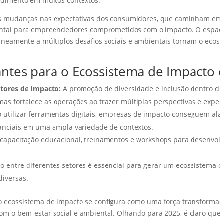
edimento em muitos contextos.
As mudanças nas expectativas dos consumidores, que caminham em
tal para empreendedores comprometidos com o impacto. O espaço
aneamente a múltiplos desafios sociais e ambientais tornam o ec
ntes para o Ecossistema de Impacto
etores de Impacto:
A promoção de diversidade e inclusão dentro 
 mas fortalece as operações ao trazer múltiplas perspectivas e expe
 utilizar ferramentas digitais, empresas de impacto conseguem al
nciais em uma ampla variedade de contextos.
 capacitação educacional, treinamentos e workshops para desenvol
o entre diferentes setores é essencial para gerar um ecossistema
diversas.
 ecossistema de impacto se configura como uma força transformad
m o bem-estar social e ambiental. Olhando para 2025, é claro que