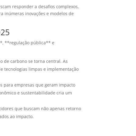
buscam responder a desafios complexos,
ara inúmeras inovações e modelos de
025
*, **regulação pública** e
o de carbono se torna central. As
 de tecnologias limpas e implementação
os para empresas que geram impacto
onômico e sustentabilidade cria um
tidores que buscam não apenas retorno
ados ao impacto.