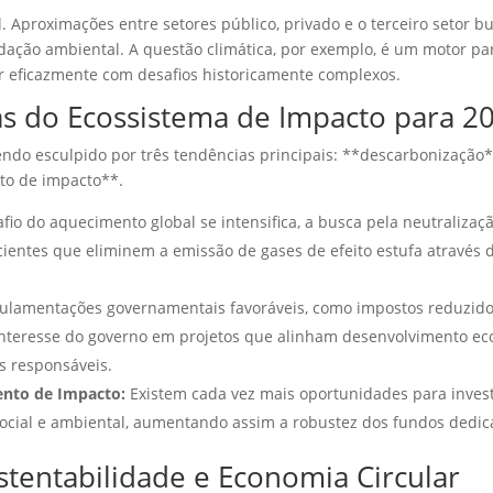
l. Aproximações entre setores público, privado e o terceiro setor 
dação ambiental. A questão climática, por exemplo, é um motor p
r eficazmente com desafios historicamente complexos.
ias do Ecossistema de Impacto para 2
endo esculpido por três tendências principais: **descarbonização*
to de impacto**.
io do aquecimento global se intensifica, a busca pela neutralizaçã
cientes que eliminem a emissão de gases de efeito estufa através
lamentações governamentais favoráveis, como impostos reduzid
 interesse do governo em projetos que alinham desenvolvimento ec
s responsáveis.
ento de Impacto:
Existem cada vez mais oportunidades para inves
ocial e ambiental, aumentando assim a robustez dos fundos dedic
stentabilidade e Economia Circular