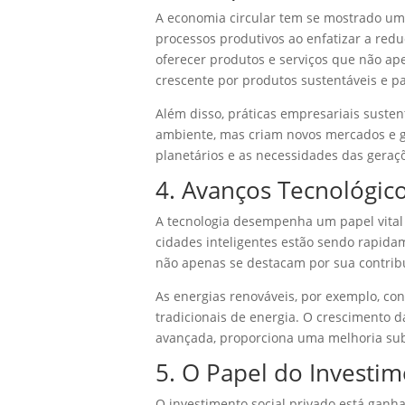
A economia circular tem se mostrado um
processos produtivos ao enfatizar a red
oferecer produtos e serviços que não a
crescente por produtos sustentáveis e p
Além disso, práticas empresariais suste
ambiente, mas criam novos mercados e ge
planetários e as necessidades das geraçõ
4. Avanços Tecnológic
A tecnologia desempenha um papel vital 
cidades inteligentes estão sendo rapida
não apenas se destacam por sua contrib
As energias renováveis, por exemplo, con
tradicionais de energia. O crescimento d
avançada, proporciona uma melhoria sub
5. O Papel do Investi
O investimento social privado está ganh