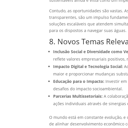
sustentáveis ainda é vista como um imp
Contudo, as oportunidades são vastas. 
transparentes, são um impulso fundamen
soluções escaláveis que atendem simult
para os dispostos a navegar suas águas.
8. Novos Temas Releva
Inclusão Social e Diversidade como V
reflete valores empresariais positivos,
Impacto Digital e Tecnologia Social:
Ao
maior e proporcionar mudanças substa
Educação para o Impacto:
Investir em
desafios do impacto socioambiental.
Parcerias Multissetoriais:
A colaboraçã
ações individuais através de sinergias 
O mundo está em constante evolução, e o
de alinhar desenvolvimento econômico co