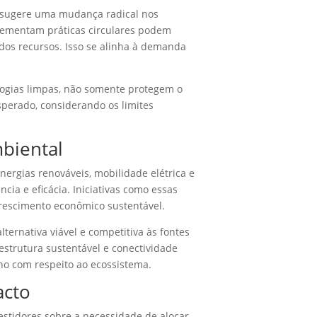
o sugere uma mudança radical nos
plementam práticas circulares podem
dos recursos. Isso se alinha à demanda
ologias limpas, não somente protegem o
perado, considerando os limites
mbiental
ergias renováveis, mobilidade elétrica e
ia e eficácia. Iniciativas como essas
rescimento econômico sustentável.
ternativa viável e competitiva às fontes
estrutura sustentável e conectividade
o com respeito ao ecossistema.
acto
estidores sobre a necessidade de alocar