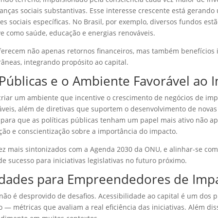
as sociais substantivas. Esse interesse crescente está gerando 
es sociais específicas. No Brasil, por exemplo, diversos fundos e
ve como saúde, educação e energias renováveis.
ferecem não apenas retornos financeiros, mas também benefícios 
âneas, integrando propósito ao capital.
s Públicas e o Ambiente Favorável ao 
 criar um ambiente que incentive o crescimento de negócios de 
táveis, além de diretivas que suportem o desenvolvimento de nova
para que as políticas públicas tenham um papel mais ativo não ape
ão e conscientização sobre a importância do impacto.
vez mais sintonizados com a Agenda 2030 da ONU, e alinhar-se com
e sucesso para iniciativas legislativas no futuro próximo.
nidades para Empreendedores de Imp
o é desprovido de desafios. Acessibilidade ao capital é um dos p
métricas que avaliam a real eficiência das iniciativas. Além diss