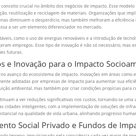
 conceito crucial no âmbito dos negócios de impacto. Esse model
ução, reutilização e reciclagem de materiais. Organizações que im
penas diminuem o desperdício, mas também melhoram a eficiência 
assa a ser um elemento diferenciador no mercado.
ntáveis, como o uso de energias renováveis e a introdução de tecn
ram empregos. Esse tipo de inovação é não só necessário, mas es
es futuras.
os e Inovação para o Impacto Socioa
no avanço do ecossistema de impacto. Inovações em áreas como en
mente adotadas por empresas de impacto para aumentar sua eficiênc
uição ambiental, mas também por criar condições propícias para c
tinuam a ver reduções significativas nos custos, tornando-se uma al
as cidades inteligentes, com a implementação de soluções de infra
stancial na qualidade de vida urbana, alinhando progresso human
mento Social Privado e Fundos de Imp
ando terreno, impulsionado pela consciência cada vez maior de inv